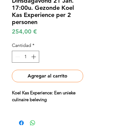
Dinsdagavond 21 Jan.
17:00u. Gezonde Koel
Kas Experience per 2
personen
Precio
254,00 €
Cantidad
*
Agregar al carrito
Koel Kas Experience: Een unieke
culinaire beleving
Stap binnen in de sfeervolle Koel
Kas en ervaar een exclusieve
culinaire avond, waar gezondheid