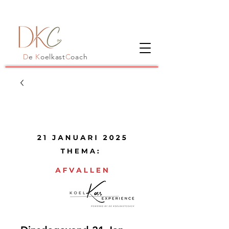
D
e
K
oelkast
C
oach