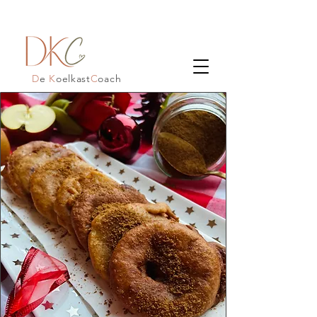
D
e
K
oelkast
C
oach