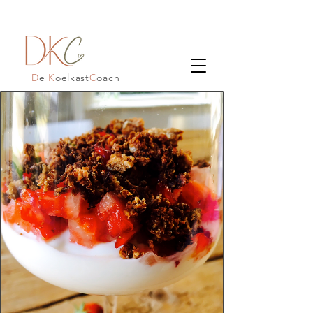
D
e
K
oelkast
C
oach