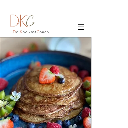
D
e
K
oelkast
C
oach