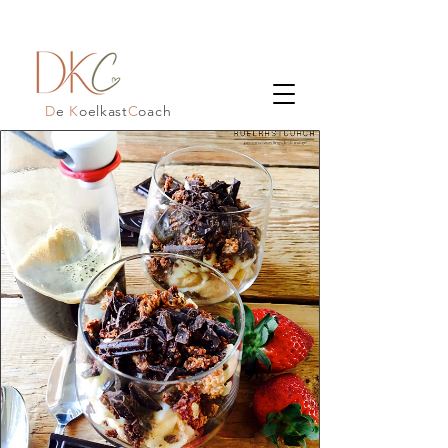
D
e
K
oelkast
C
oach