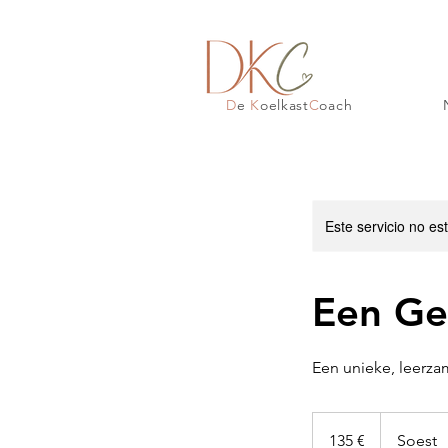
D
e
K
oelkast
C
oach
Este servicio no e
Een Ge
Een unieke, leerza
135
euros
135 €
Soest