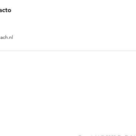
acto
ach.nl
zond eten:
Afvallen:
Extra'
ooks
Buikvet verbranden
Recep
 Dagen Challenge
Gezond afvallen
Blog
 Dagen Challenge
Afvallen zonder dieet
Ebook
cepten Service
Podca
BMI b