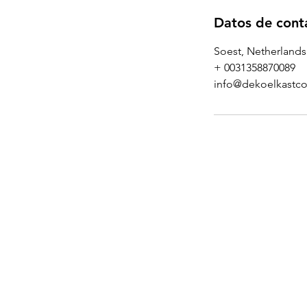
Datos de cont
Soest, Netherlands
+ 0031358870089
info@dekoelkastco
Informatie:
Ge
términos y condiciones
Eb
|
política de privacidad
3
0
|
descargo de
60
responsabilidad
|
Re
¿colaborar?