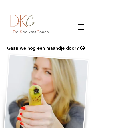
D
e
K
oelkast
C
oach
Gaan we nog een maandje door? 🤩